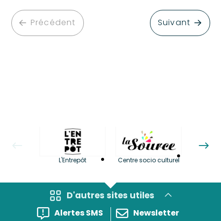
Précédent
Suivant
La LuBi 
L'Entrepôt
Centre socio culturel
et Bib
D'autres sites utiles
Alertes SMS
Newsletter