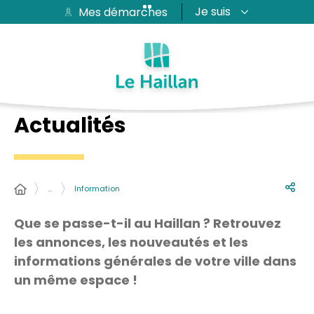
Je suis
Mes démarches
Aide et accessibilité
Recherche
Plan du site
Contacter
Passer au menu
Passer au contenu
Actualités
…
Information
Que se passe-t-il au Haillan ? Retrouvez
les annonces, les nouveautés et les
informations générales de votre ville dans
un même espace !