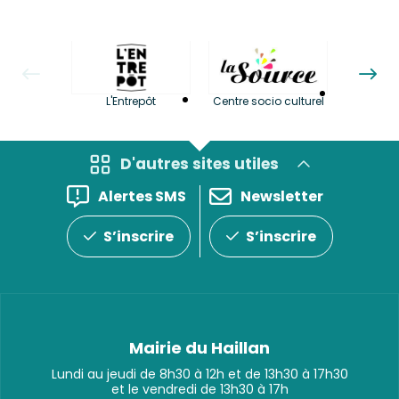
La LuBi 
L'Entrepôt
Centre socio culturel
et Bib
D'autres sites utiles
Alertes SMS
Newsletter
S’inscrire
S’inscrire
Mairie du Haillan
Lundi au jeudi de 8h30 à 12h et de 13h30 à 17h30
et le vendredi de 13h30 à 17h