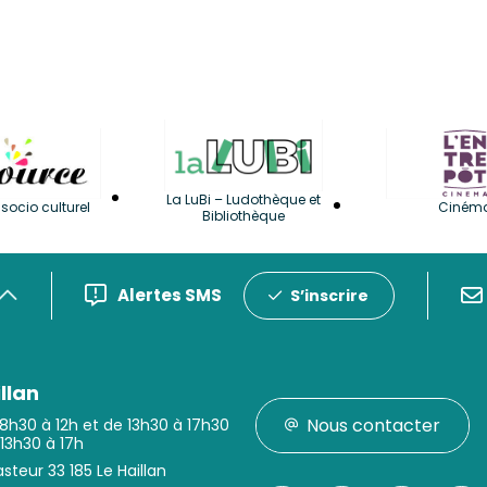
La LuBi – Ludothèque et
socio culturel
Ciném
Bibliothèque
Alertes SMS
S’inscrire
llan
Nous contacter
 8h30 à 12h et de 13h30 à 17h30
 13h30 à 17h
steur 33 185 Le Haillan