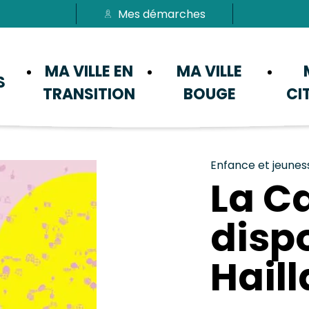
Mes démarches
Passer au menu
Passer au contenu
MA VILLE EN
MA VILLE
S
TRANSITION
BOUGE
CI
Enfance et jeunes
La C
disp
Haill