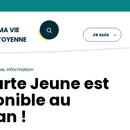
MA VIE
Je suis
TOYENNE
se, Information
arte Jeune est
onible au
an !