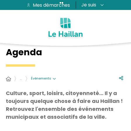
Je suis
Mes démarches
Aide et accessibilité
Recherche
Plan du site
Contacter
Passer au menu
Passer au contenu
Agenda
Événements
…
Culture, sport, loisirs, citoyenneté… Il y a
toujours quelque chose à faire au Haillan !
Retrouvez l'ensemble des événements
municipaux et associatifs de la ville.