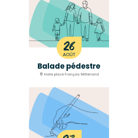
26
AOÛT
Balade pédestre
Halle place François Mitterrand