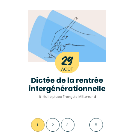
29
AOÛT
Dictée de la rentrée
intergénérationnelle
Halle place François Mitterrand
…
1
2
3
5