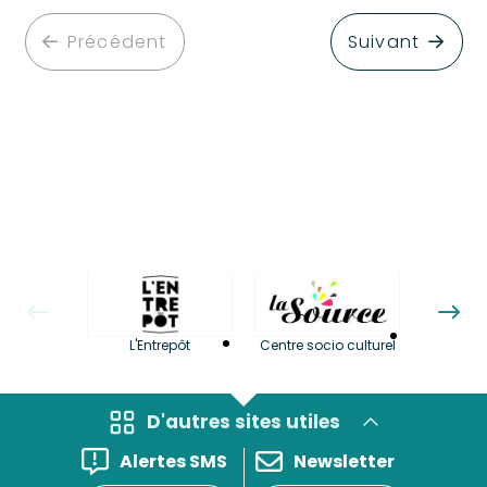
Précédent
Suivant
La LuBi 
L'Entrepôt
Centre socio culturel
et Bib
D'autres sites utiles
Alertes SMS
Newsletter