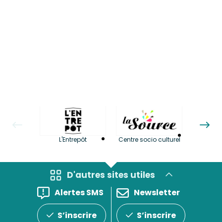
La LuBi 
L'Entrepôt
Centre socio culturel
et Bib
D'autres sites utiles
Alertes SMS
Newsletter
S’inscrire
S’inscrire