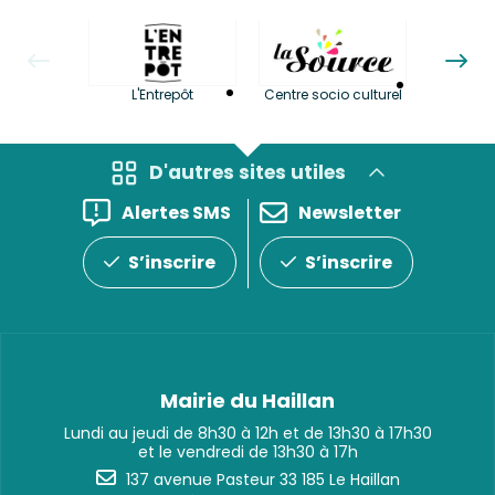
La LuBi 
L'Entrepôt
Centre socio culturel
et Bib
D'autres sites utiles
Alertes SMS
Newsletter
S’inscrire
S’inscrire
Mairie du Haillan
Lundi au jeudi de 8h30 à 12h et de 13h30 à 17h30
et le vendredi de 13h30 à 17h
137 avenue Pasteur 33 185 Le Haillan