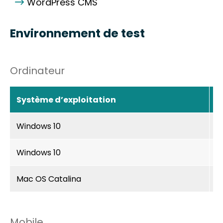
WordPress CMS
Environnement de test
Ordinateur
Système d’exploitation
T
Windows 10
N
Windows 10
J
Mac OS Catalina
V
Mobile