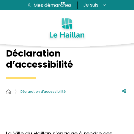
Je suis
Mes démarches
Aide et accessibilité
Recherche
Plan du site
Contacter
Passer au menu
Passer au contenu
Déclaration
d’accessibilité
Déclaration d’accessibilité
La Ville du Haillan s’engage à rendre ses