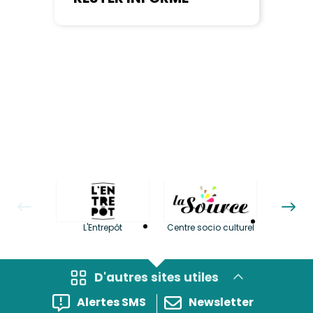
La LuBi 
L'Entrepôt
Centre socio culturel
et Bib
D'autres sites utiles
Alertes SMS
Newsletter