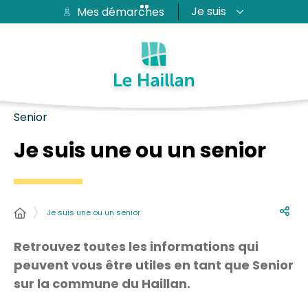
Je suis
Mes démarches
Aide et accessibilité
Recherche
Plan du site
Contacter
Passer au menu
Passer au contenu
Senior
Je suis une ou un senior
Je suis une ou un senior
Retrouvez toutes les informations qui
peuvent vous être utiles en tant que Senior
sur la commune du Haillan.