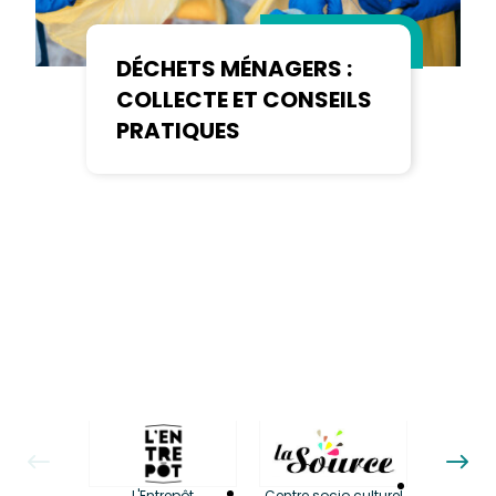
DÉCHETS MÉNAGERS :
COLLECTE ET CONSEILS
PRATIQUES
La LuBi 
L'Entrepôt
Centre socio culturel