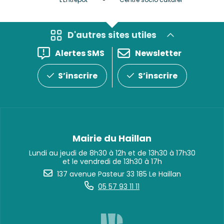
et Bib
D'autres sites utiles
Alertes SMS
Newsletter
S’inscrire
S’inscrire
Mairie du Haillan
Lundi au jeudi de 8h30 à 12h et de 13h30 à 17h30
et le vendredi de 13h30 à 17h
137 avenue Pasteur 33 185 Le Haillan
05 57 93 11 11