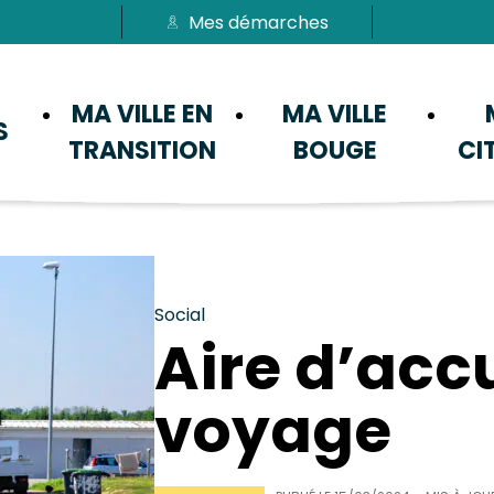
Mes démarches
Passer au menu
Passer au contenu
MA VILLE EN
MA VILLE
S
TRANSITION
BOUGE
CI
Social
Aire d’acc
voyage