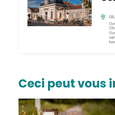
135
Ouv
17h
Ouv
ven
Fer
Ceci peut vous i