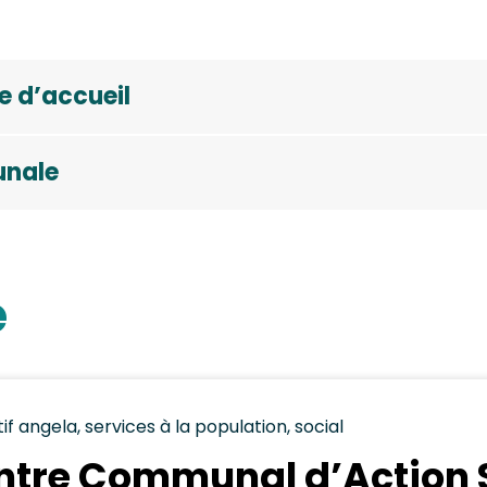
re d’accueil
unale
é
tif angela, services à la population, social
ntre Communal d’Action 