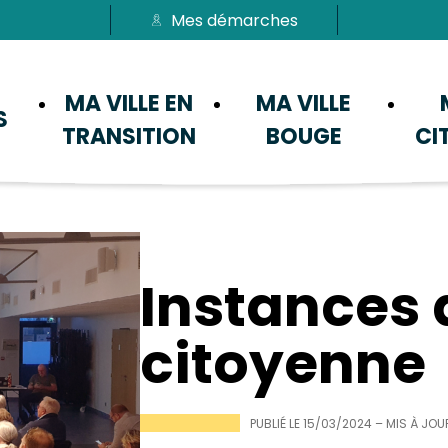
Mes démarches
Passer au menu
Passer au contenu
MA VILLE EN
MA VILLE
S
TRANSITION
BOUGE
CI
Instances 
citoyenne
PUBLIÉ LE
15/03/2024
– MIS À JOU