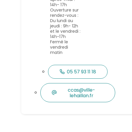
14h- 17h
Ouverture sur
rendez-vous :
Du lundi au
jeudi : 9h- 12h
et le vendredi :
14h-17h
Fermé le
vendredi
matin
05 57 93 11 18
ccas@ville-
lehaillan.fr