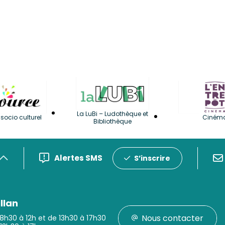
La LuBi – Ludothèque et
socio culturel
Ciném
Bibliothèque
Alertes SMS
S’inscrire
llan
Nous contacter
 8h30 à 12h et de 13h30 à 17h30