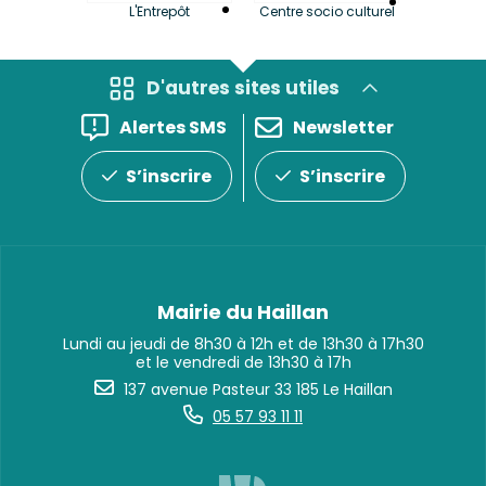
La LuBi 
L'Entrepôt
Centre socio culturel
et Bib
D'autres sites utiles
Alertes SMS
Newsletter
S’inscrire
S’inscrire
Mairie du Haillan
Lundi au jeudi de 8h30 à 12h et de 13h30 à 17h30
et le vendredi de 13h30 à 17h
137 avenue Pasteur 33 185 Le Haillan
05 57 93 11 11