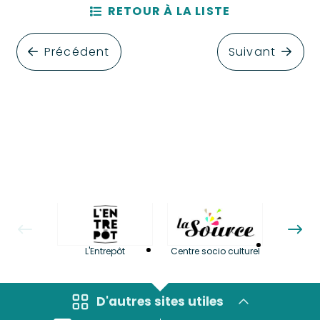
RETOUR À LA LISTE
Précédent
Suivant
La LuBi 
L'Entrepôt
Centre socio culturel
et Bib
D'autres sites utiles