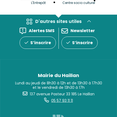
La LuBi 
L'Entrepôt
Centre socio culturel
et Bib
D'autres sites utiles
Alertes SMS
Newsletter
S’inscrire
S’inscrire
Mairie du Haillan
Lundi au jeudi de 8h30 à 12h et de 13h30 à 17h30
et le vendredi de 13h30 à 17h
137 avenue Pasteur 33 185 Le Haillan
05 57 93 11 11