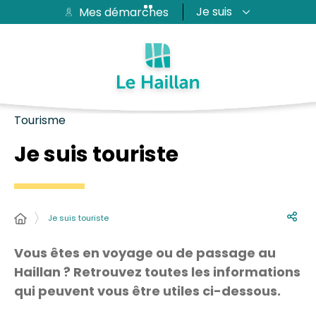
Je suis
Mes démarches
Aide et accessibilité
Recherche
Plan du site
Contacter
Passer au menu
Passer au contenu
Tourisme
Je suis touriste
Je suis touriste
Vous êtes en voyage ou de passage au
Haillan ? Retrouvez toutes les informations
qui peuvent vous être utiles ci-dessous.