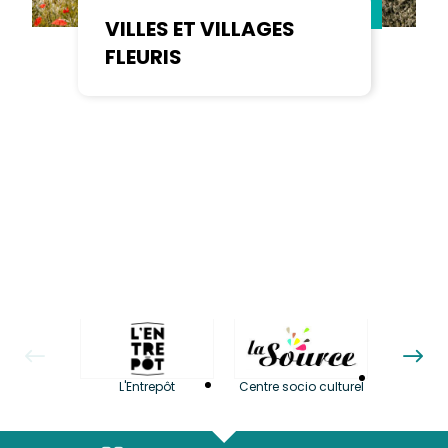
VILLES ET VILLAGES
FLEURIS
La LuBi 
L'Entrepôt
Centre socio culturel
et Bib