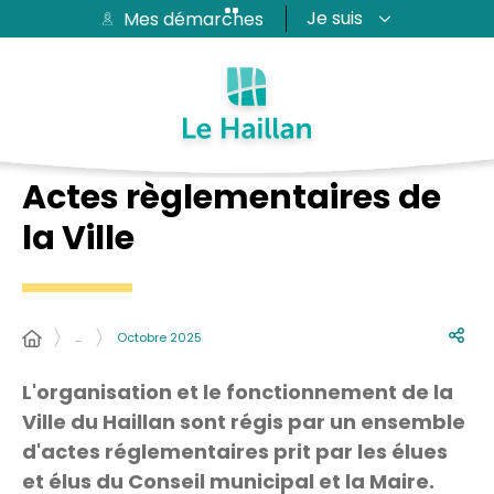
Je suis
Mes démarches
Aide et accessibilité
Recherche
Plan du site
Contacter
Passer au menu
Passer au contenu
Actes règlementaires de
la Ville
…
Octobre 2025
L'organisation et le fonctionnement de la
Ville du Haillan sont régis par un ensemble
d'actes réglementaires prit par les élues
et élus du Conseil municipal et la Maire.