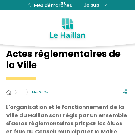
Je suis
Mes démarches
Aide et accessibilité
Recherche
Plan du site
Contacter
Passer au menu
Passer au contenu
Actes règlementaires de
la Ville
…
Mai 2025
L'organisation et le fonctionnement de la
Ville du Haillan sont régis par un ensemble
d'actes réglementaires prit par les élues
et élus du Conseil municipal et la Maire.