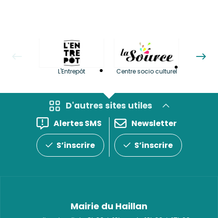
La LuBi 
L'Entrepôt
Centre socio culturel
et Bib
D'autres sites utiles
Alertes SMS
Newsletter
S’inscrire
S’inscrire
Mairie du Haillan