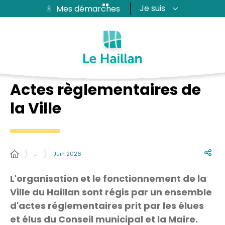
Je suis
Mes démarches
Aide et accessibilité
Recherche
Plan du site
Contacter
Passer au menu
Passer au contenu
Actes règlementaires de
la Ville
…
Juin 2026
L'organisation et le fonctionnement de la
Ville du Haillan sont régis par un ensemble
d'actes réglementaires prit par les élues
et élus du Conseil municipal et la Maire.