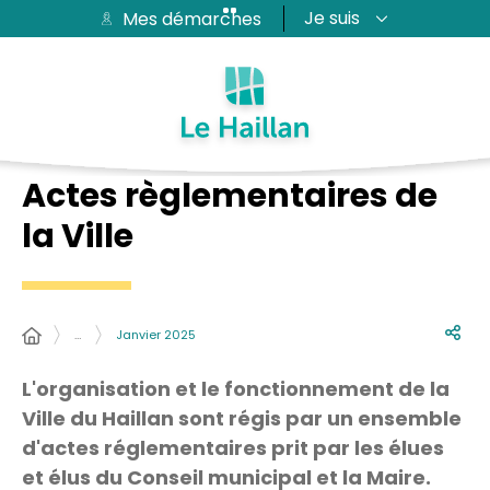
Je suis
Mes démarches
Aide et accessibilité
Recherche
Plan du site
Contacter
Passer au menu
Passer au contenu
Actes règlementaires de
la Ville
…
Janvier 2025
L'organisation et le fonctionnement de la
Ville du Haillan sont régis par un ensemble
d'actes réglementaires prit par les élues
et élus du Conseil municipal et la Maire.