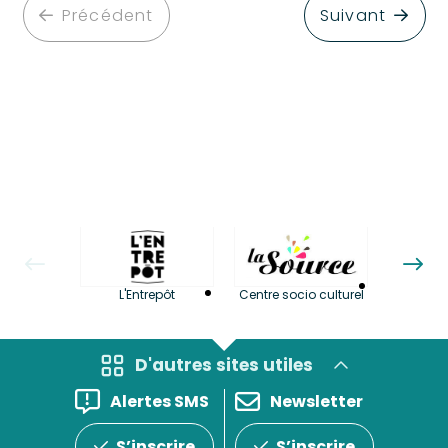
Précédent
Suivant
La LuBi 
L'Entrepôt
Centre socio culturel
et Bib
D'autres sites utiles
Alertes SMS
Newsletter
S’inscrire
S’inscrire