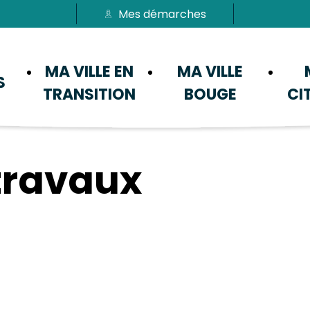
Mes démarches
Passer au menu
Passer au contenu
MA VILLE EN
MA VILLE
S
TRANSITION
BOUGE
CI
travaux