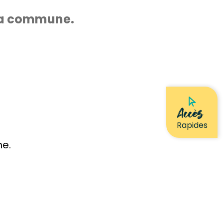
 la commune.
Accès
Rapides
he.