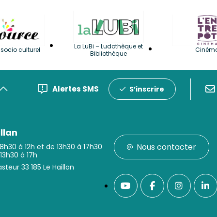
La LuBi – Ludothèque et
socio culturel
Ciném
Bibliothèque
Alertes SMS
S’inscrire
llan
Nous contacter
 8h30 à 12h et de 13h30 à 17h30
 13h30 à 17h
steur 33 185 Le Haillan