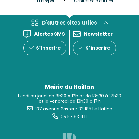
L'Entrepôt
Centre socio culturel
et Bib
D'autres sites utiles
Alertes SMS
Newsletter
S’inscrire
S’inscrire
Mairie du Haillan
Lundi au jeudi de 8h30 à 12h et de 13h30 à 17h30
et le vendredi de 13h30 à 17h
137 avenue Pasteur 33 185 Le Haillan
05 57 93 11 11