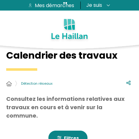
Je suis
Mes démarches
Aide et accessibilité
Recherche
Plan du site
Contacter
Passer au menu
Passer au contenu
Calendrier des travaux
Détection réseaux
Consultez les informations relatives aux
travaux en cours et à venir sur la
commune.
Filtres