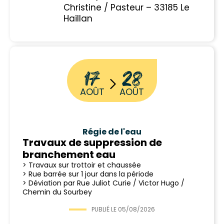
Christine / Pasteur – 33185 Le
Haillan
17
28
AOÛT
AOÛT
Régie de l'eau
Travaux de suppression de
branchement eau
> Travaux sur trottoir et chaussée
> Rue barrée sur 1 jour dans la période
> Déviation par Rue Juliot Curie / Victor Hugo /
Chemin du Sourbey
PUBLIÉ LE
05/08/2026