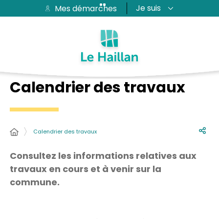
Je suis
Mes démarches
Aide et accessibilité
Recherche
Plan du site
Contacter
Passer au menu
Passer au contenu
Calendrier des travaux
Calendrier des travaux
Consultez les informations relatives aux
travaux en cours et à venir sur la
commune.