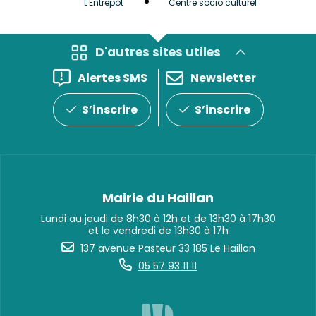
L'Entrepôt
Centre socio culturel
et Bib
D'autres sites utiles
Alertes SMS
Newsletter
S’inscrire
S’inscrire
Mairie du Haillan
Lundi au jeudi de 8h30 à 12h et de 13h30 à 17h30
et le vendredi de 13h30 à 17h
137 avenue Pasteur 33 185 Le Haillan
05 57 93 11 11