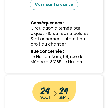
Voir sur la carte
Conséquences :
Circulation alternée par
piquet K10 ou feux tricolores,
Stationnement interdit au
droit du chantier
Rue concernée :
Le Haillan Nord, 59, rue du
Médoc – 33185 Le Haillan
24
24
AOÛT
SEPT.