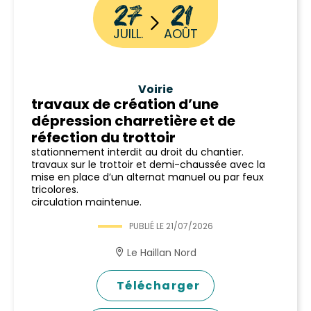
27
21
JUILL.
AOÛT
Voirie
travaux de création d’une
dépression charretière et de
réfection du trottoir
stationnement interdit au droit du chantier.
travaux sur le trottoir et demi-chaussée avec la
mise en place d’un alternat manuel ou par feux
tricolores.
circulation maintenue.
PUBLIÉ LE
21/07/2026
Le Haillan Nord
Télécharger