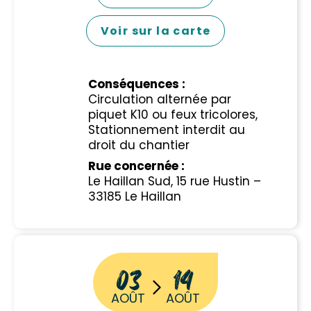
Voir sur la carte
Conséquences :
Circulation alternée par
piquet K10 ou feux tricolores,
Stationnement interdit au
droit du chantier
Rue concernée :
Le Haillan Sud, 15 rue Hustin –
33185 Le Haillan
03
14
AOÛT
AOÛT