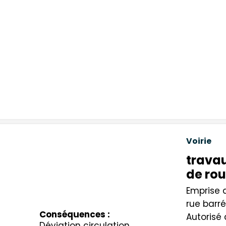
Voirie
travau
de ro
Emprise d
rue barré
Conséquences :
Autorisé
Déviation circulation,