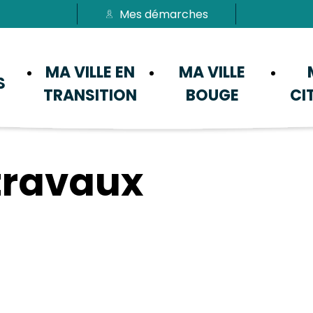
Mes démarches
Passer au menu
Passer au contenu
MA VILLE EN
MA VILLE
S
TRANSITION
BOUGE
CI
travaux