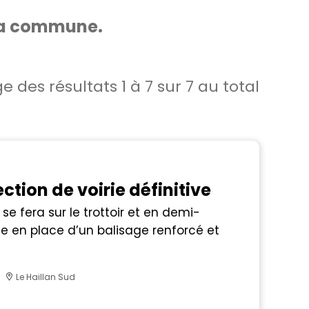
 la commune.
ge des résultats
1
à
7
sur
7
au total
ction de voirie définitive
se fera sur le trottoir et en demi-
 en place d’un balisage renforcé et
Le Haillan Sud