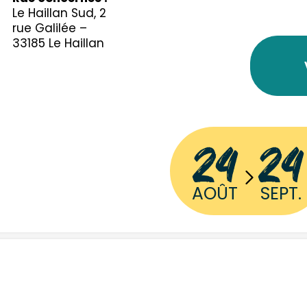
Le Haillan Sud, 2
rue Galilée –
33185 Le Haillan
24
24
AOÛT
SEPT.