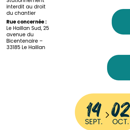
Stationnement
interdit au droit
du chantier
Rue concernée :
Le Haillan Sud, 25
avenue du
Bicentenaire –
33185 Le Haillan
14
02
SEPT.
OCT.