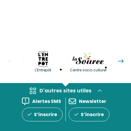
La LuBi 
L'Entrepôt
Centre socio culturel
et Bib
D'autres sites utiles
Alertes SMS
Newsletter
S’inscrire
S’inscrire