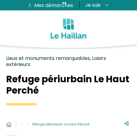
Je suis
Mes démarches
Aide et accessibilité
Recherche
Plan du site
Contacter
Passer au menu
Passer au contenu
Lieux et monuments remarquables, Loisirs
extérieurs
Refuge périurbain Le Haut
Perché
…
Refuge périurbain Le Haut Perché