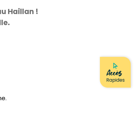
u Haillan !
le.
Accès
Rapides
he.