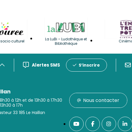
La LuBi – Ludothèque et
socio culturel
Ciném
Bibliothèque
Alertes SMS
S’inscrire
llan
Nous contacter
 8h30 à 12h et de 13h30 à 17h30
 13h30 à 17h
steur 33 185 Le Haillan