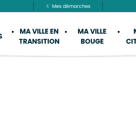
Mes démarches
Passer au menu
Passer au contenu
MA VILLE EN
MA VILLE
S
TRANSITION
BOUGE
CI