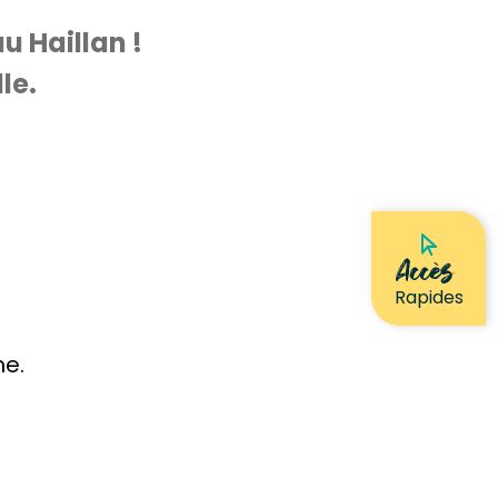
u Haillan !
le.
Accès
Rapides
he.