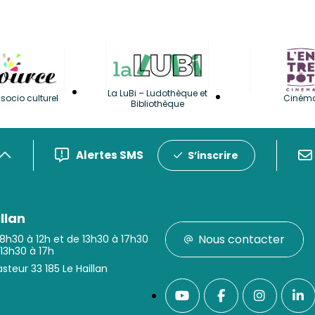
La LuBi – Ludothèque et
socio culturel
Ciném
Bibliothèque
Alertes SMS
S’inscrire
llan
Nous contacter
 8h30 à 12h et de 13h30 à 17h30
 13h30 à 17h
steur 33 185 Le Haillan