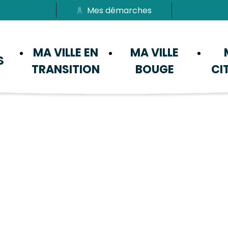
Mes démarches
Passer au menu
Passer au contenu
MA VILLE EN
MA VILLE
S
TRANSITION
BOUGE
CI