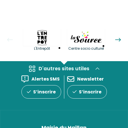
La LuBi 
L'Entrepôt
Centre socio culturel
et Bib
D'autres sites utiles
Alertes SMS
Newsletter
S’inscrire
S’inscrire
Mairie du Haillan