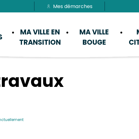
Mes démarches
Passer au menu
Passer au contenu
MA VILLE EN
MA VILLE
S
TRANSITION
BOUGE
CI
travaux
nctuellement