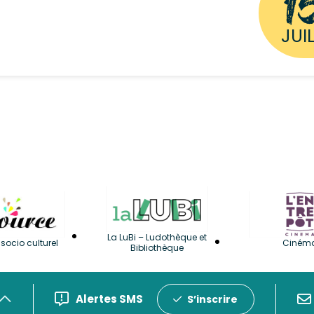
1
JUIL
La LuBi – Ludothèque et
socio culturel
Ciném
Bibliothèque
Alertes SMS
S’inscrire