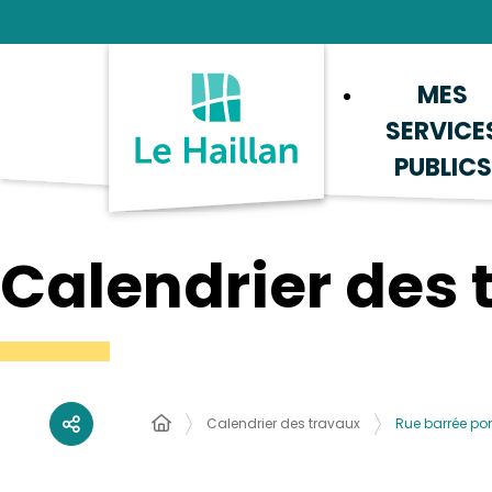
Aide et accessibilité
Recherche
Plan du site
Contacter
MES
SERVICE
PUBLICS
Calendrier des 
Calendrier des travaux
Rue barrée po