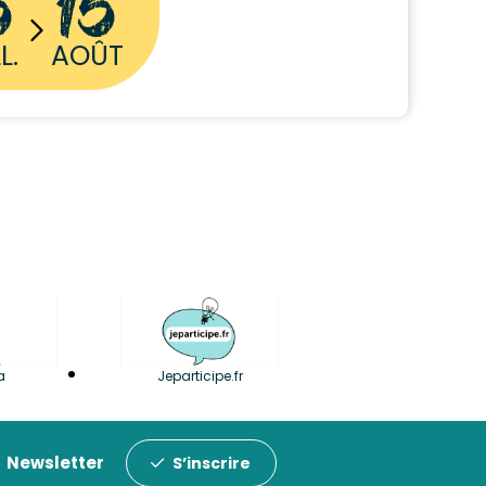
5
15
L.
AOÛT
a
Jeparticipe.fr
Newsletter
S’inscrire