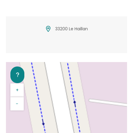
33200 Le Haillan
+
−