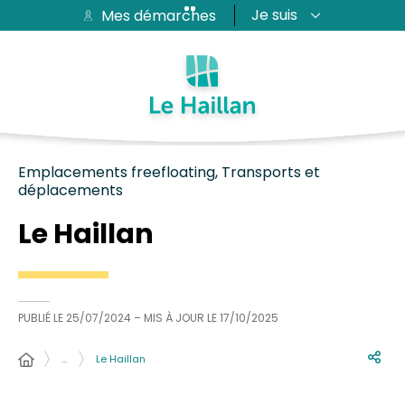
Je suis
Mes démarches
Aide et accessibilité
Recherche
Plan du site
Contacter
Passer au menu
Passer au contenu
Emplacements freefloating, Transports et
déplacements
Le Haillan
PUBLIÉ LE
25/07/2024
– MIS À JOUR LE
17/10/2025
…
Le Haillan