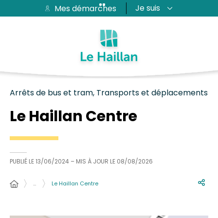
Je suis
Mes démarches
Aide et accessibilité
Recherche
Plan du site
Contacter
Passer au menu
Passer au contenu
Arrêts de bus et tram, Transports et déplacements
Le Haillan Centre
PUBLIÉ LE
13/06/2024
– MIS À JOUR LE
08/08/2026
…
Le Haillan Centre