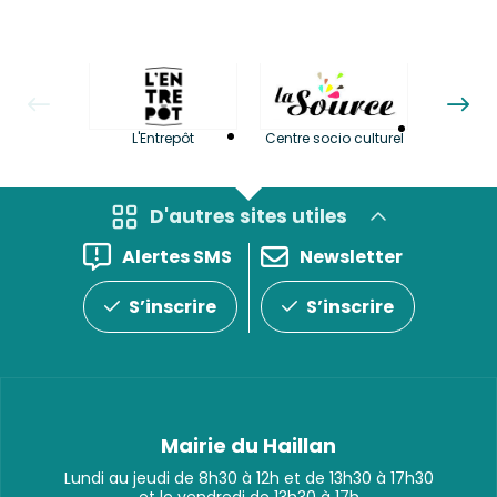
La LuBi 
L'Entrepôt
Centre socio culturel
et Bib
D'autres sites utiles
Alertes SMS
Newsletter
S’inscrire
S’inscrire
Mairie du Haillan
Lundi au jeudi de 8h30 à 12h et de 13h30 à 17h30