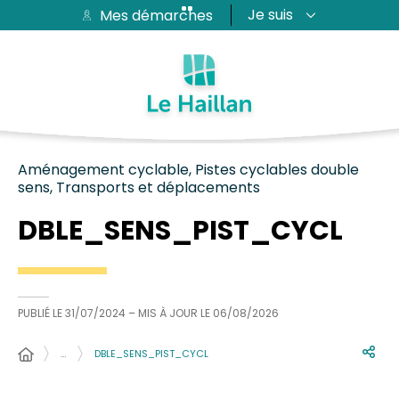
Je suis
Mes démarches
Aide et accessibilité
Recherche
Plan du site
Contacter
Passer au menu
Passer au contenu
Aménagement cyclable, Pistes cyclables double
sens, Transports et déplacements
DBLE_SENS_PIST_CYCL
PUBLIÉ LE
31/07/2024
– MIS À JOUR LE
06/08/2026
…
DBLE_SENS_PIST_CYCL