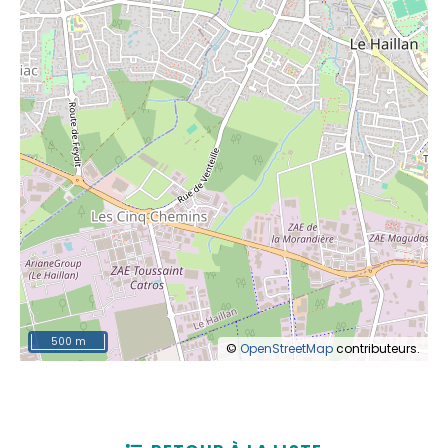
500 m
©
OpenStreetMap
contributeurs.