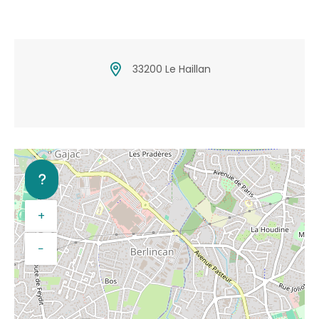
33200 Le Haillan
+
−