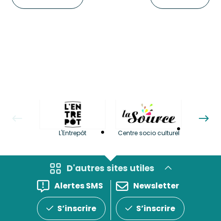
La LuBi 
L'Entrepôt
Centre socio culturel
et Bib
D'autres sites utiles
Alertes SMS
Newsletter
S’inscrire
S’inscrire