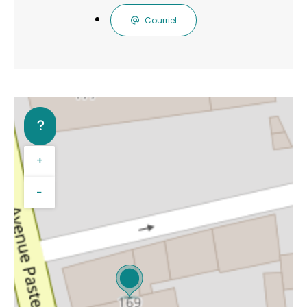
Courriel
+
−