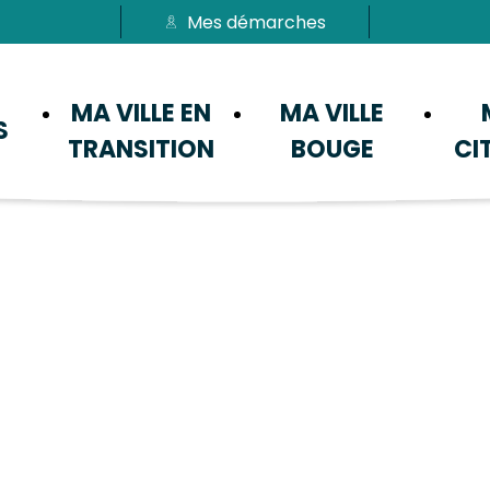
Mes démarches
Passer au menu
Passer au contenu
MA VILLE EN
MA VILLE
S
TRANSITION
BOUGE
CI