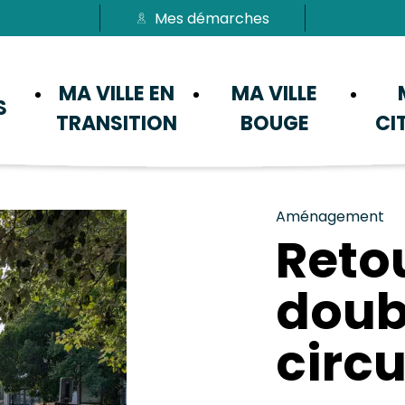
Mes démarches
Passer au menu
Passer au contenu
MA VILLE EN
MA VILLE
S
TRANSITION
BOUGE
CI
Aménagement
Reto
doub
circu