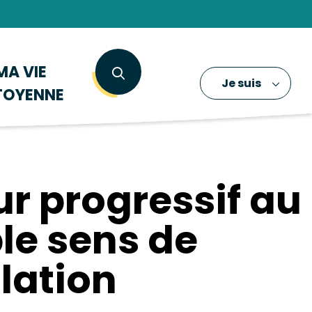
MA VIE
Je suis
TOYENNE
ur progressif au
le sens de
lation