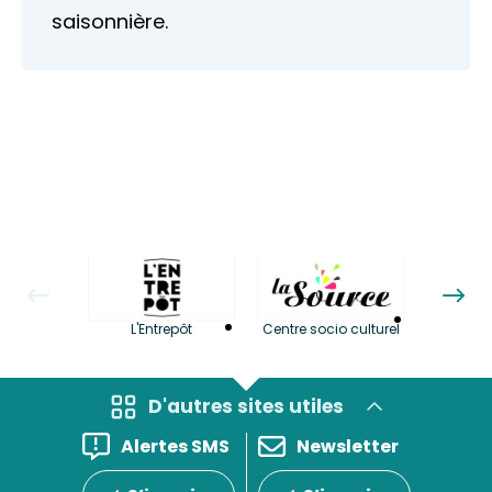
saisonnière.
La LuBi 
L'Entrepôt
Centre socio culturel
et Bib
D'autres sites utiles
Alertes SMS
Newsletter