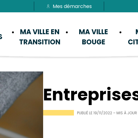
Mes démarches
Passer au menu
Passer au contenu
MA VILLE EN
MA VILLE
S
TRANSITION
BOUGE
CI
Entreprise
PUBLIÉ LE
19/11/2022
– MIS À JOUR