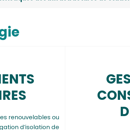
gie
ENTS
GES
IRES
CON
D
ies renouvelables ou
gation d’isolation de