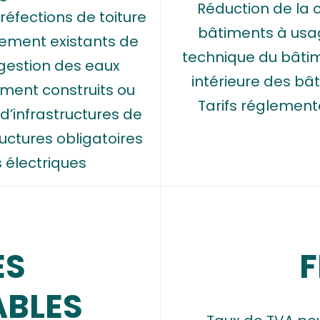
Réduction de la
éfections de toiture
bâtiments à usag
ement existants de
technique du bâti
estion des eaux
intérieure des bâ
ement construits ou
Tarifs réglementé
 d’infrastructures de
ructures obligatoires
 électriques
ES
F
ABLES