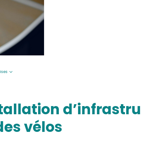
rises
tallation d’infrastr
es vélos