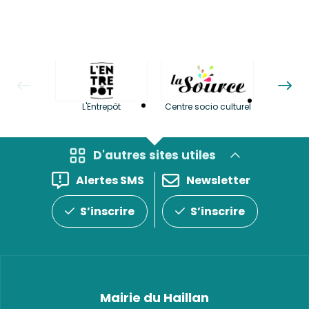
La LuBi 
L'Entrepôt
Centre socio culturel
et Bib
D'autres sites utiles
Alertes SMS
Newsletter
S’inscrire
S’inscrire
Mairie du Haillan