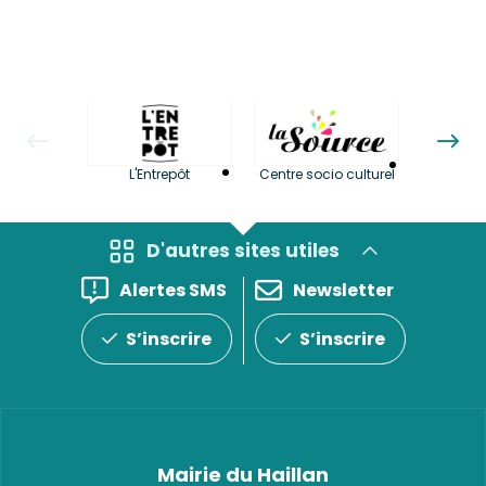
La LuBi 
L'Entrepôt
Centre socio culturel
et Bib
D'autres sites utiles
Alertes SMS
Newsletter
S’inscrire
S’inscrire
Mairie du Haillan