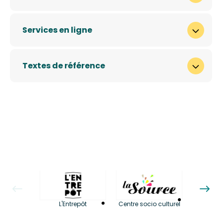
Services en ligne
Textes de référence
La LuBi 
L'Entrepôt
Centre socio culturel
et Bib