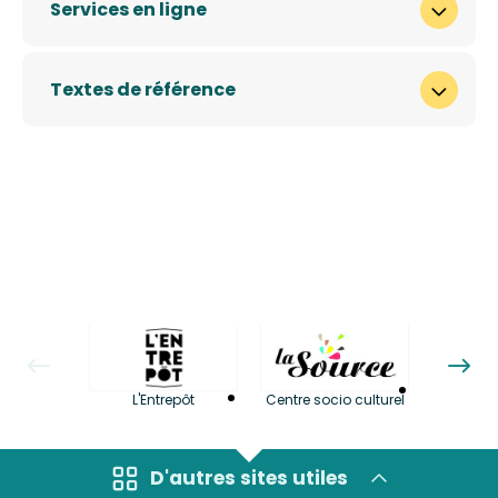
Services en ligne
Textes de référence
La LuBi 
L'Entrepôt
Centre socio culturel
et Bib
D'autres sites utiles