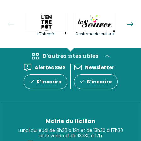
La LuBi 
L'Entrepôt
Centre socio culturel
et Bib
D'autres sites utiles
Alertes SMS
Newsletter
S’inscrire
S’inscrire
Mairie du Haillan
Lundi au jeudi de 8h30 à 12h et de 13h30 à 17h30
et le vendredi de 13h30 à 17h