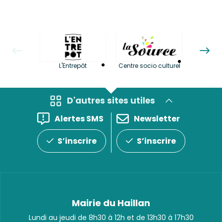
La LuBi 
L'Entrepôt
Centre socio culturel
et Bib
D'autres sites utiles
Alertes SMS
Newsletter
S’inscrire
S’inscrire
Mairie du Haillan
Lundi au jeudi de 8h30 à 12h et de 13h30 à 17h30