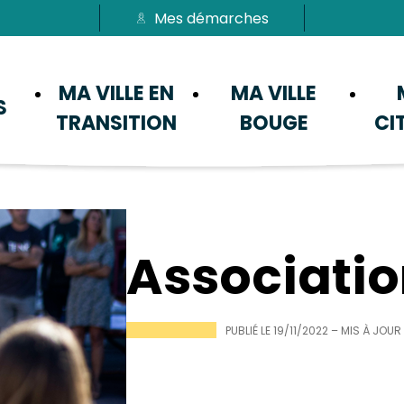
Mes démarches
Passer au menu
Passer au contenu
MA VILLE EN
MA VILLE
S
TRANSITION
BOUGE
CI
Associati
PUBLIÉ LE
19/11/2022
– MIS À JOUR