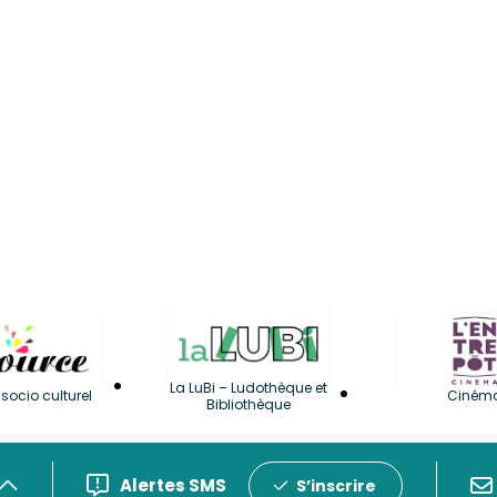
La LuBi – Ludothèque et
socio culturel
Ciném
Bibliothèque
Alertes SMS
S’inscrire