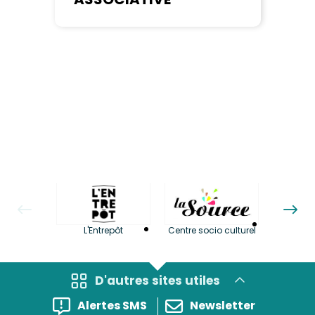
La LuBi 
L'Entrepôt
Centre socio culturel
et Bib
D'autres sites utiles
Alertes SMS
Newsletter