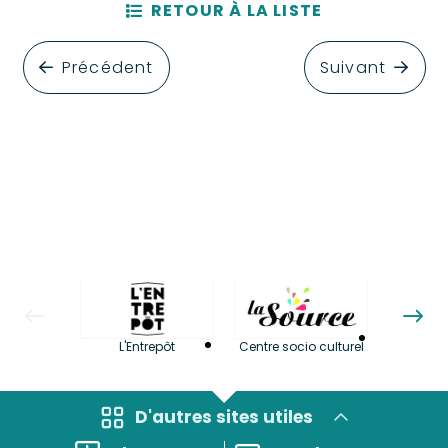
RETOUR À LA LISTE
Précédent
Suivant
La LuBi 
L'Entrepôt
Centre socio culturel
et Bib
D'autres sites utiles