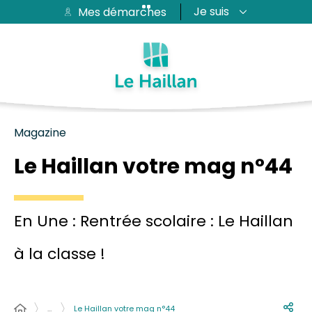
Je suis
Mes démarches
Aide et accessibilité
Recherche
Plan du site
Contacter
Passer au menu
Passer au contenu
Magazine
Le Haillan votre mag n°44
En Une : Rentrée scolaire : Le Haillan
à la classe !
…
Le Haillan votre mag n°44