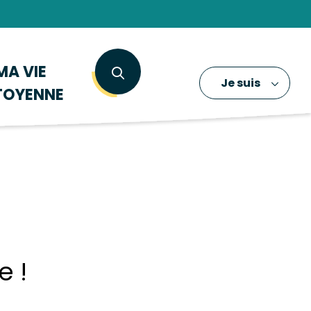
MA VIE
Je suis
TOYENNE
e !