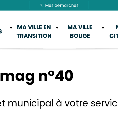
Mes démarches
Passer au menu
Passer au contenu
MA VILLE EN
MA VILLE
S
TRANSITION
BOUGE
CI
e mag n°40
t municipal à votre servic