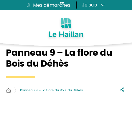
Je suis
Mes démarches
Aide et accessibilité
Recherche
Plan du site
Contacter
Passer au menu
Passer au contenu
Panneau 9 – La flore du
Bois du Déhès
Panneau 9 – La flore du Bois du Déhès