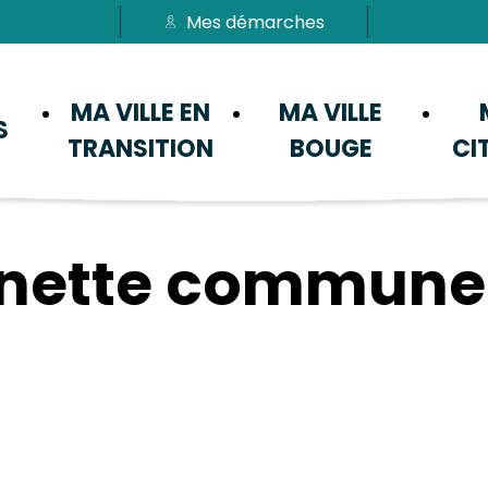
Mes démarches
Passer au menu
Passer au contenu
MA VILLE EN
MA VILLE
S
TRANSITION
BOUGE
CI
enette commune