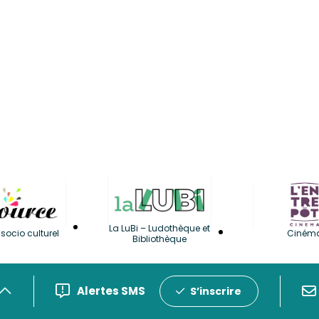
La LuBi – Ludothèque et
socio culturel
Ciném
Bibliothèque
Alertes SMS
S’inscrire