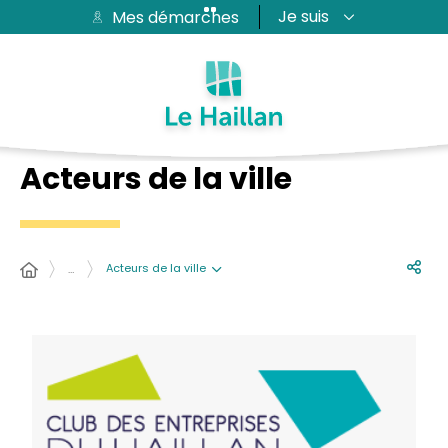
Je suis
Mes démarches
Aide et accessibilité
Recherche
Plan du site
Contacter
Passer au menu
Passer au contenu
Acteurs de la ville
Acteurs de la ville
…