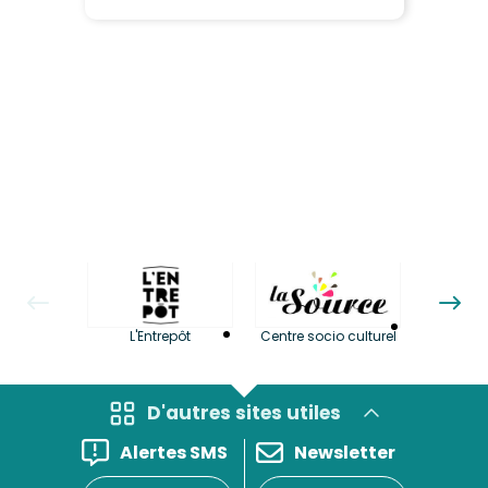
La LuBi 
L'Entrepôt
Centre socio culturel
et Bib
D'autres sites utiles
Alertes SMS
Newsletter