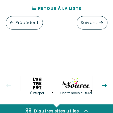
RETOUR À LA LISTE
Précédent
Suivant
La LuBi 
L'Entrepôt
Centre socio culturel
et Bib
D'autres sites utiles