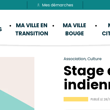
Mes démarches
Passer au menu
Passer au contenu
MA VILLE EN
MA VILLE
S
TRANSITION
BOUGE
CI
Association, Culture
Stage 
indien
PUBLIÉ LE
28/