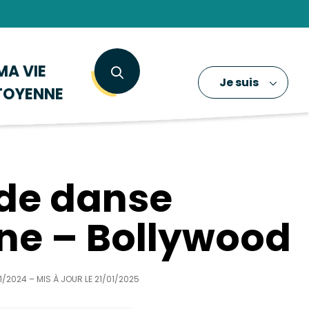
MA VIE
Je suis
TOYENNE
de danse
ne – Bollywood
11/2024
– MIS À JOUR LE
21/01/2025