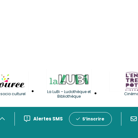
La LuBi – Ludothèque et
socio culturel
Ciném
Bibliothèque
Alertes SMS
S’inscrire